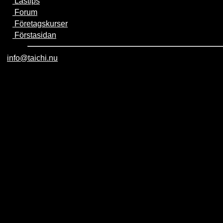
Lästips
Forum
Företagskurser
Förstasidan
info@taichi.nu