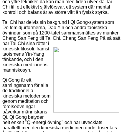
och yttre tekniker, då kan man med tiden utveckla Tai
Chi till ett effektivt självförsvar, ett system där mental
kontroll och balans är av större vikt än fysisk styrka.
Tai Chi har delvis sin bakgrund i Qi Gong-system som
De fem djurformerna, Dao Yin och andra taoistiska
övningar, som på 1200-talet sammansmältes av munken
Cheng San Feng till Tai Chi.
Cheng San Feng På så sätt
har Tai Chi sina rötter i
kinesisk filosofi, främst
taoismens Yin-Yang
tänkande, och i den
kinesiska medicinens
människosyn.
Qi Gong är ett
samlingsnamn för alla
de traditionella
kinesiska metoder som
genom meditation och
rörelseövningar
påverkar människans
Qi. Qi Gong betyder
helt enkelt "Qi-energi övning" och har utvecklats
parallellt med den kinesiska medicinen under tusentals