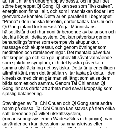
år. Tai Chi är en undergrupp av dessa, och ingår i det
större begreppet Qi Gong. Qi kan ses som "livskraften",
energin som finns i allt, och som i människan flödar i ett
grenverk av kanaler. Detta är en parallell till begreppet
"Prana" i den indiska filosofin, därför kallas Tai Chi och
Qi Gong ibland för kinesisk Yoga. Människans
hälsotillstånd och harmoni är beroende av balansen och
det fria flödet i detta system. Det kan påverkas genom
behandlingsformer som exempelvis akupunktur,
massage och akupressur, och genom övningar som
meditation och rörelseövningar. Det mentala påverkar
det kroppsliga och kan ge upphov till såväl välmående
som sjukdomssymptom, och det fysiska påverkar i
samma utsträckning det psykiska. Detta är ju egentligen
allmänt känt, men det är sällan vi tar fasta på detta. I den
kinesiska medicinen går man så långt som att se dem
båda som ett och samma. Genom Tai Chi annan Qi
Gong lär oss därför att arbeta med såväl kroppslig som
själslig balansering.
Stavningen av Tai Chi Chuan och Qi Gong samt andra
namn på dessa. Tai Chi Chuan kan stavas på flera olika
sätt, beroende på vilket utskriftssystem,
(romaniseringssystemen Wades/Giles och pinyin) man
använder och kan dessutom sammanskrivas eller