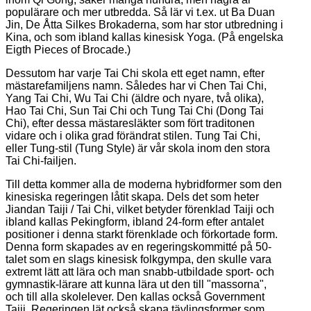
populärare och mer utbredda. Så lär vi t.ex. ut Ba Duan
Jin, De Åtta Silkes Brokaderna, som har stor utbredning i
Kina, och som ibland kallas kinesisk Yoga. (På engelska
Eigth Pieces of Brocade.)
Dessutom har varje Tai Chi skola ett eget namn, efter
mästarefamiljens namn. Således har vi Chen Tai Chi,
Yang Tai Chi, Wu Tai Chi (äldre och nyare, två olika),
Hao Tai Chi, Sun Tai Chi och Tung Tai Chi (Dong Tai
Chi), efter dessa mästaresläkter som fört traditonen
vidare och i olika grad förändrat stilen. Tung Tai Chi,
eller Tung-stil (Tung Style) är vår skola inom den stora
Tai Chi-failjen.
Till detta kommer alla de moderna hybridformer som den
kinesiska regeringen låtit skapa. Dels det som heter
Jiandan Taiji / Tai Chi, vilket betyder förenklad Taiji och
ibland kallas Pekingform, ibland 24-form efter antalet
positioner i denna starkt förenklade och förkortade form.
Denna form skapades av en regeringskommitté på 50-
talet som en slags kinesisk folkgympa, den skulle vara
extremt lätt att lära och man snabb-utbildade sport- och
gymnastik-lärare att kunna lära ut den till "massorna",
och till alla skolelever. Den kallas också Government
Taiji. Regeringen lät också skapa tävlingsformer som