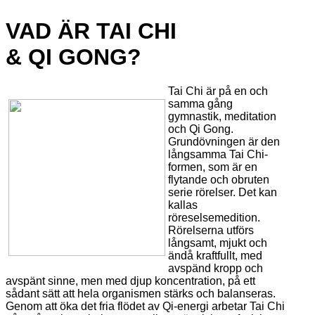
VAD ÄR TAI CHI
& QI GONG?
Tai Chi är på en och
samma gång
gymnastik, meditation
och Qi Gong.
Grundövningen är den
långsamma Tai Chi-
formen, som är en
flytande och obruten
serie rörelser. Det kan
kallas
röreselsemedition.
Rörelserna utförs
långsamt, mjukt och
ändå kraftfullt, med
avspänd kropp och
avspänt sinne, men med djup koncentration, på ett
sådant sätt att hela organismen stärks och balanseras.
Genom att öka det fria flödet av Qi-energi arbetar Tai Chi