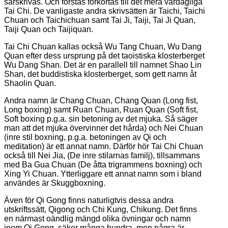
särskrivas. Och förstås förkortas till det mera vardagliga
Tai Chi. De vanligaste andra skrivsätten är Taichi, Taichi
Chuan och Taichichuan samt Tai Ji, Taiji, Tai Ji Quan,
Taiji Quan och Taijiquan.
Tai Chi Chuan kallas också Wu Tang Chuan, Wu Dang
Quan efter dess ursprung på det taoistiska klosterberget
Wu Dang Shan. Det är en parallell till namnet Shao Lin
Shan, det buddistiska klosterberget, som gett namn åt
Shaolin Quan.
Andra namn är Chang Chuan, Chang Quan (Long fist,
Long boxing) samt Ruan Chuan, Ruan Quan (Soft fist,
Soft boxing p.g.a. sin betoning av det mjuka. Så säger
man att det mjuka övervinner det hårda) och Nei Chuan
(inre stil boxning, p.g.a. betoningen av Qi och
meditation) är ett annat namn. Därför hör Tai Chi Chuan
också till Nei Jia, (De inre stilarnas familj), tillsammans
med Ba Gua Chuan (De åtta trigrammens boxning) och
Xing Yi Chuan. Ytterliggare ett annat namn som i bland
användes är Skuggboxning.
Även för Qi Gong finns naturligtvis dessa andra
utskriftssätt, Qigong och Chi Kung, Chikung. Det finns
en närmast oändlig mängd olika övningar och namn
inom Qi Gong, säker många hundra, men några är