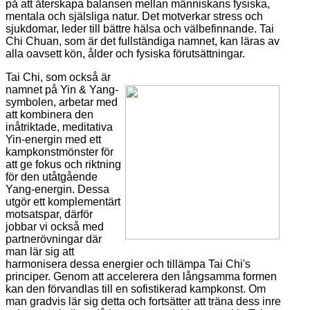
på att återskapa balansen mellan människans fysiska,
mentala och själsliga natur. Det motverkar stress och
sjukdomar, leder till bättre hälsa och välbefinnande. Tai
Chi Chuan, som är det fullständiga namnet, kan läras av
alla oavsett kön, ålder och fysiska förutsättningar.
Tai Chi, som också är
namnet på Yin & Yang-
symbolen, arbetar med
att kombinera den
inåtriktade, meditativa
Yin-energin med ett
kampkonstmönster för
att ge fokus och riktning
för den utåtgående
Yang-energin. Dessa
utgör ett komplementärt
motsatspar, därför
jobbar vi också med
partnerövningar där
man lär sig att
harmonisera dessa energier och tillämpa Tai Chi's
principer. Genom att accelerera den långsamma formen
kan den förvandlas till en sofistikerad kampkonst. Om
man gradvis lär sig detta och fortsätter att träna dess inre